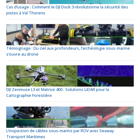
Cas d’usage : Comment le DJI Dock 3 révolutionne la sécurité des
pistes à Val Thorens
Témoignage : Du ciel aux profondeurs, l’archéologie sous-marine
s’ouvre au drone
DJI Zenmuse L3 et Matrice 400 : Solutions LiDAR pour la
Cartographie Forestière
L’inspection de câbles sous-marins par ROV avec Seaway
Transport Maritimes