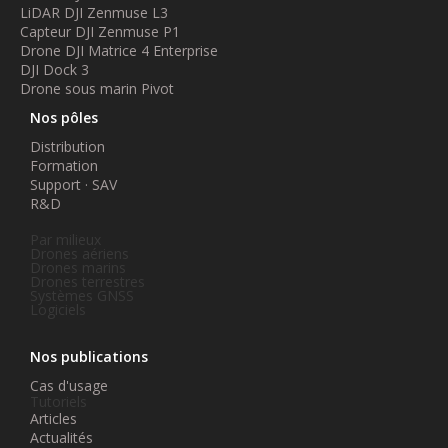
LiDAR DJI Zenmuse L3
Capteur DJI Zenmuse P1
Drone DJI Matrice 4 Enterprise
DJI Dock 3
Drone sous marin Pivot
Nos pôles
Distribution
Formation
Support · SAV
R&D
Par milieux
Drones aériens
Drones marins
Drones terrestres
Systèmes GNSS
Logiciels
Nos publications
Cas d'usage
Tutoriels
Articles
Actualités