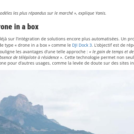
modèles les plus répandus sur le marché
», explique Yanis.
rone in a box
e déjà sur l’intégration de solutions encore plus automatisées. Un pro
de type « drone in a box » comme le
DJI Dock 3
. L’objectif est de r
ouligne les avantages d’une telle approche :
« le gain de temps et de
absence de télépilote à résidence »
. Cette technologie permet non se
rone pour d’autres usages, comme la levée de doute sur des sites in