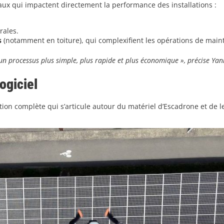
ipaux qui impactent directement la performance des installations :
rales.
s
(notamment en toiture), qui complexifient les opérations de main
n un processus plus simple, plus rapide et plus économique
», précise Yan
logiciel
ion complète qui s’articule autour du matériel d’Escadrone et de l