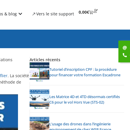
0,00
€
os & blog
Vers le site support
lations
Articles récents
Tutoriel d’inscription CPF : la procédure
pour financer votre formation Escadrone
flier
. La société
 méthode de
Les Matrice 4D et 4TD désormais certifiés
C6 pour le vol Hors Vue (STS-02)
L’usage des drones dans l’ingénierie
environnementale chez WSP France