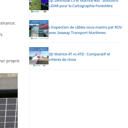
DJI Zenmuse L3 et Matrice 400 : Solutions
LiDAR pour la Cartographie Forestière
tenance.
L’inspection de câbles sous-marins par ROV
avec Seaway Transport Maritimes
is.
DJI Matrice 4T vs 4TD : Comparatif et
critères de choix
eur propre