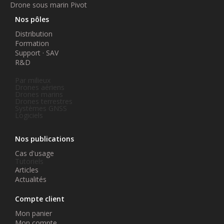
Drone sous marin Pivot
Nos pôles
Distribution
Formation
Support · SAV
R&D
Par milieux
Drones aériens
Drones marins
Drones terrestres
Systèmes GNSS
Logiciels
Nos publications
Cas d'usage
Tutoriels
Articles
Actualités
Compte client
Mon panier
Mon compte