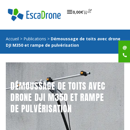
0,00
€
Accueil
>
Publications
>
Démoussage de toits avec drone
DJI M350 et rampe de pulvérisation
DÉMOUSSAGE DE TOITS AVEC
DRONE DJI M350 ET RAMPE
DE PULVÉRISATION