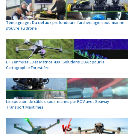
Témoignage : Du ciel aux profondeurs, l’archéologie sous-marine
s’ouvre au drone
DJI Zenmuse L3 et Matrice 400 : Solutions LiDAR pour la
Cartographie Forestière
L’inspection de câbles sous-marins par ROV avec Seaway
Transport Maritimes