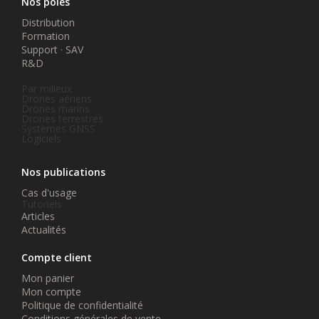
Nos pôles
Distribution
Formation
Support · SAV
R&D
Par milieux
Drones aériens
Drones marins
Drones terrestres
Systèmes GNSS
Logiciels
Nos publications
Cas d'usage
Tutoriels
Articles
Actualités
Compte client
Mon panier
Mon compte
Politique de confidentialité
Conditions générales de vente