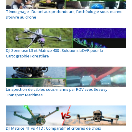
Témoignage : Du ciel aux profondeurs, l’archéologie sous-marine
s’ouvre au drone
DJI Zenmuse L3 et Matrice 400 : Solutions LiDAR pour la
Cartographie Forestière
L’inspection de câbles sous-marins par ROV avec Seaway
Transport Maritimes
DJI Matrice 4T vs 4TD : Comparatif et critères de choix