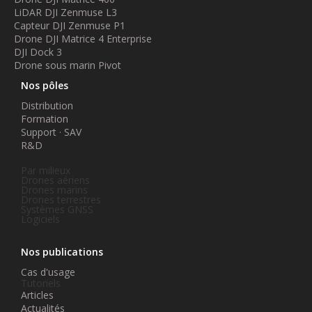
LiDAR DJI Zenmuse L3
Capteur DJI Zenmuse P1
Drone DJI Matrice 4 Enterprise
DJI Dock 3
Drone sous marin Pivot
Nos pôles
Distribution
Formation
Support · SAV
R&D
Par milieux
Drones aériens
Drones marins
Drones terrestres
Systèmes GNSS
Logiciels
Nos publications
Cas d'usage
Tutoriels
Articles
Actualités