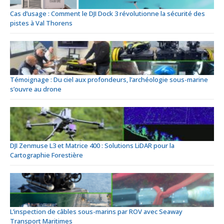
Cas d’usage : Comment le DJI Dock 3 révolutionne la sécurité des
pistes à Val Thorens
Témoignage : Du ciel aux profondeurs, l’archéologie sous-marine
s’ouvre au drone
DJI Zenmuse L3 et Matrice 400 : Solutions LiDAR pour la
Cartographie Forestière
L’inspection de câbles sous-marins par ROV avec Seaway
Transport Maritimes