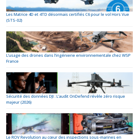
Les Matrice 4D et 4TD désormais certifiés C6 pour le vol Hors Vue
(STS-02)
L’usage des drones dans l’ingénierie environnementale chez WSP
France
Sécurité des données DJI : L’audit OnDefend révèle zéro risque
majeur (2026)
Le ROV Revolution au cœur des inspections sous-marines en