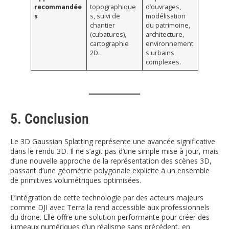
recommandée
topographique
d’ouvrages,
s
s, suivi de
modélisation
chantier
du patrimoine,
(cubatures),
architecture,
cartographie
environnement
2D.
s urbains
complexes.
5. Conclusion
Le 3D Gaussian Splatting représente une avancée significative
dans le rendu 3D. Il ne s’agit pas d’une simple mise à jour, mais
d’une nouvelle approche de la représentation des scènes 3D,
passant d’une géométrie polygonale explicite à un ensemble
de primitives volumétriques optimisées.
L’intégration de cette technologie par des acteurs majeurs
comme DJI avec Terra la rend accessible aux professionnels
du drone. Elle offre une solution performante pour créer des
jumeaux numériques d’un réalisme sans précédent, en