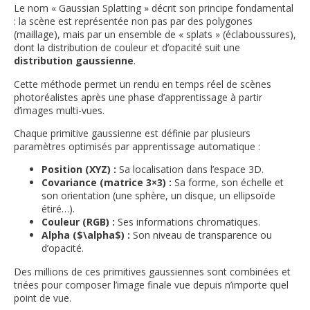
Le nom « Gaussian Splatting » décrit son principe fondamental
: la scène est représentée non pas par des polygones
(maillage), mais par un ensemble de « splats » (éclaboussures),
dont la distribution de couleur et d’opacité suit une
distribution gaussienne
.
Cette méthode permet un rendu en temps réel de scènes
photoréalistes après une phase d’apprentissage à partir
d’images multi-vues.
Chaque primitive gaussienne est définie par plusieurs
paramètres optimisés par apprentissage automatique :
Position (XYZ) :
Sa localisation dans l’espace 3D.
Covariance (matrice 3×3) :
Sa forme, son échelle et
son orientation (une sphère, un disque, un ellipsoïde
étiré…).
Couleur (RGB) :
Ses informations chromatiques.
Alpha ($\alpha$) :
Son niveau de transparence ou
d’opacité.
Des millions de ces primitives gaussiennes sont combinées et
triées pour composer l’image finale vue depuis n’importe quel
point de vue.