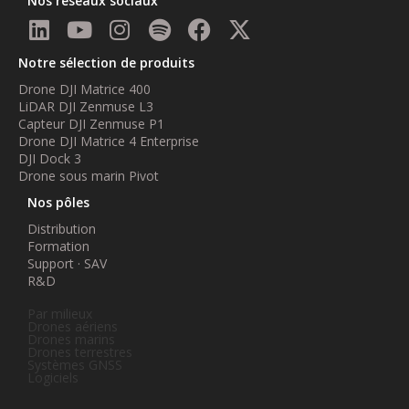
Nos réseaux sociaux
Notre sélection de produits
Drone DJI Matrice 400
LiDAR DJI Zenmuse L3
Capteur DJI Zenmuse P1
Drone DJI Matrice 4 Enterprise
DJI Dock 3
Drone sous marin Pivot
Nos pôles
Distribution
Formation
Support · SAV
R&D
Par milieux
Drones aériens
Drones marins
Drones terrestres
Systèmes GNSS
Logiciels