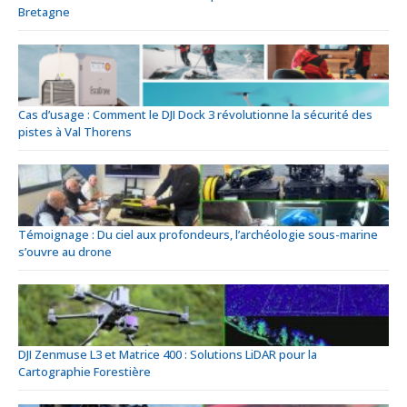
Bretagne
Cas d’usage : Comment le DJI Dock 3 révolutionne la sécurité des
pistes à Val Thorens
Témoignage : Du ciel aux profondeurs, l’archéologie sous-marine
s’ouvre au drone
DJI Zenmuse L3 et Matrice 400 : Solutions LiDAR pour la
Cartographie Forestière