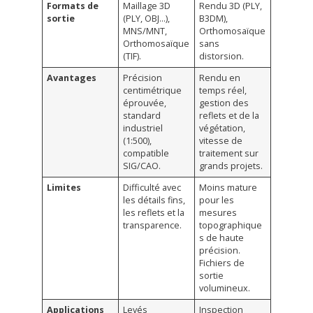
Formats de
Maillage 3D
Rendu 3D (PLY,
sortie
(PLY, OBJ…),
B3DM),
MNS/MNT,
Orthomosaïque
Orthomosaïque
sans
(TIF).
distorsion.
Avantages
Précision
Rendu en
centimétrique
temps réel,
éprouvée,
gestion des
standard
reflets et de la
industriel
végétation,
(1:500),
vitesse de
compatible
traitement sur
SIG/CAO.
grands projets.
Limites
Difficulté avec
Moins mature
les détails fins,
pour les
les reflets et la
mesures
transparence.
topographique
s de haute
précision.
Fichiers de
sortie
volumineux.
Applications
Levés
Inspection