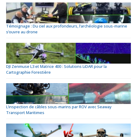
Témoignage : Du ciel aux profondeurs, l’archéologie sous-marine
s’ouvre au drone
DJI Zenmuse L3 et Matrice 400 : Solutions LiDAR pour la
Cartographie Forestière
L’inspection de câbles sous-marins par ROV avec Seaway
Transport Maritimes