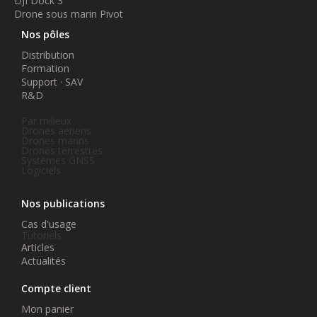
DJI Dock 3
Drone sous marin Pivot
Nos pôles
Distribution
Formation
Support · SAV
R&D
Par milieux
Drones aériens
Drones marins
Drones terrestres
Systèmes GNSS
Logiciels
Nos publications
Cas d'usage
Tutoriels
Articles
Actualités
Compte client
Mon panier