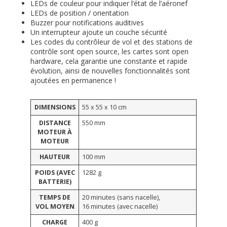
LEDs de couleur pour indiquer l’état de l’aéronef
LEDs de position / orientation
Buzzer pour notifications auditives
Un interrupteur ajoute un couche sécurité
Les codes du contrôleur de vol et des stations de
contrôle sont open source, les cartes sont open
hardware, cela garantie une constante et rapide
évolution, ainsi de nouvelles fonctionnalités sont
ajoutées en permanence !
DIMENSIONS
55 x 55 x 10 cm
DISTANCE
550 mm
MOTEUR À
MOTEUR
HAUTEUR
100 mm
POIDS (AVEC
1282 g
BATTERIE)
TEMPS DE
20 minutes (sans nacelle),
VOL MOYEN
16 minutes (avec nacelle)
CHARGE
400 g