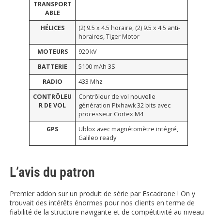
TRANSPORT
ABLE
HÉLICES
(2) 9.5 x 4.5 horaire, (2) 9.5 x 4.5 anti-
horaires, Tiger Motor
MOTEURS
920 kV
BATTERIE
5100 mAh 3S
RADIO
433 Mhz
CONTRÔLEU
Contrôleur de vol nouvelle
R DE VOL
génération Pixhawk 32 bits avec
processeur Cortex M4
GPS
Ublox avec magnétomètre intégré,
Galileo ready
L’avis du patron
Premier addon sur un produit de série par Escadrone ! On y
trouvait des intérêts énormes pour nos clients en terme de
fiabilité de la structure navigante et de compétitivité au niveau