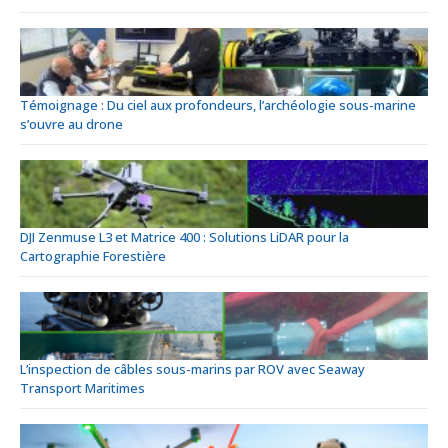
Témoignage : Du ciel aux profondeurs, l’archéologie sous-marine
s’ouvre au drone
DJI Zenmuse L3 et Matrice 400 : Solutions LiDAR pour la
Cartographie Forestière
L’inspection de câbles sous-marins par ROV avec Seaway
Transport Maritimes