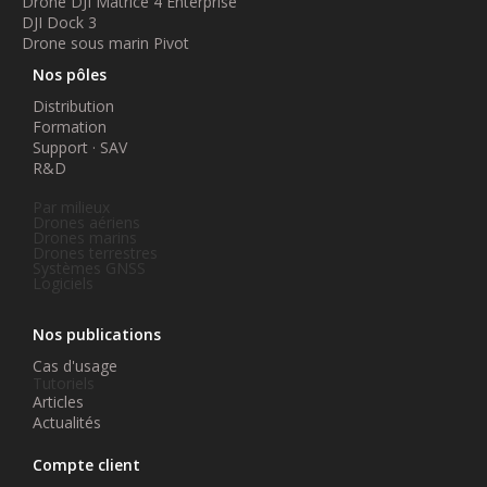
Drone DJI Matrice 4 Enterprise
DJI Dock 3
Drone sous marin Pivot
Nos pôles
Distribution
Formation
Support · SAV
R&D
Par milieux
Drones aériens
Drones marins
Drones terrestres
Systèmes GNSS
Logiciels
Nos publications
Cas d'usage
Tutoriels
Articles
Actualités
Compte client