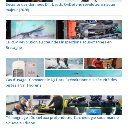
Sécurité des données DJI : L’audit OnDefend révèle zéro risque
majeur (2026)
Le ROV Revolution au cœur des inspections sous-marines en
Bretagne
Cas d’usage : Comment le DJI Dock 3 révolutionne la sécurité des
pistes à Val Thorens
Témoignage : Du ciel aux profondeurs, l’archéologie sous-marine
s’ouvre au drone