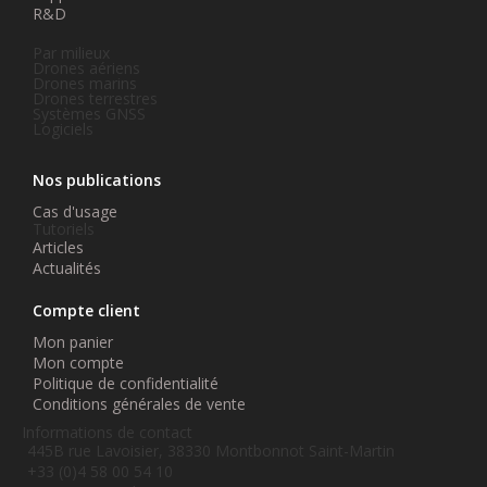
R&D
Par milieux
Drones aériens
Drones marins
Drones terrestres
Systèmes GNSS
Logiciels
Nos publications
Cas d'usage
Tutoriels
Articles
Actualités
Compte client
Mon panier
Mon compte
Politique de confidentialité
Conditions générales de vente
Informations de contact
445B rue Lavoisier, 38330 Montbonnot Saint-Martin
+33 (0)4 58 00 54 10