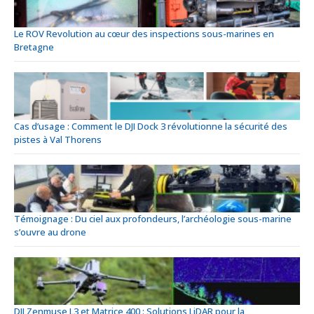
Le ROV Revolution au cœur des inspections sous-marines en
Bretagne
Cas d’usage : Comment le DJI Dock 3 révolutionne la sécurité des
pistes à Val Thorens
Témoignage : Du ciel aux profondeurs, l’archéologie sous-marine
s’ouvre au drone
DJI Zenmuse L3 et Matrice 400 : Solutions LiDAR pour la