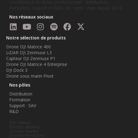
La référence du drone professionnel : distribution,
formation, support et R&D. Air · terre · mer, depuis 2014.
Nos réseaux sociaux
Notre sélection de produits
Drone DJI Matrice 400
LiDAR DJI Zenmuse L3
Capteur DJI Zenmuse P1
Drone DJI Matrice 4 Enterprise
DJI Dock 3
Drone sous marin Pivot
Nos pôles
Distribution
Formation
Support · SAV
R&D
Par milieux
Drones aériens
Drones marins
Drones terrestres