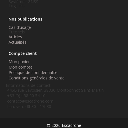
Systèmes GNSS
Logiciels
Nos publications
Cas d'usage
Tutoriels
Articles
Actualités
Compte client
Mon panier
Mon compte
Politique de confidentialité
Conditions générales de vente
Informations de contact
445B rue Lavoisier, 38330 Montbonnot Saint-Martin
+33 (0)4 58 00 54 10
contact@escadrone.com
Lun.-ven. · 8h30 - 17h30
© 2026 Escadrone