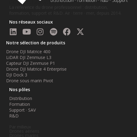
La référence du drone professionnel : distribution,
formation, support et R&D. Air · terre · mer, depuis 2014.
Nos réseaux sociaux
Notre sélection de produits
Drone DJI Matrice 400
LiDAR DJI Zenmuse L3
Capteur DJI Zenmuse P1
Drone DJI Matrice 4 Enterprise
DJI Dock 3
Drone sous marin Pivot
Nos pôles
Distribution
Formation
Support · SAV
R&D
Par milieux
Drones aériens
Drones marins