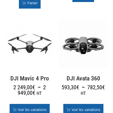
Panier
DJI Mavic 4 Pro
DJI Avata 360
2 249,00
€
–
2
593,30
€
–
782,50
€
949,00
€
HT
HT
Voir les variations
Voir les variations