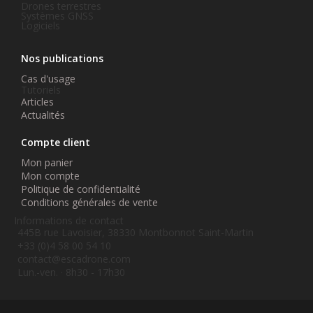
Drones terrestres
Systèmes GNSS
Logiciels
Nos publications
Cas d'usage
Tutoriels
Articles
Actualités
Compte client
Mon panier
Mon compte
Politique de confidentialité
Conditions générales de vente
Informations de contact
445B rue Lavoisier, 38330 Montbonnot Saint-Martin
+33 (0)4 58 00 54 10
contact@escadrone.com
Lun.-ven. · 8h30 - 17h30