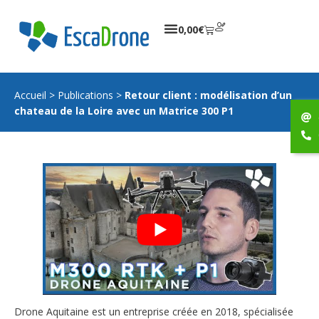
0,00
€
Accueil
>
Publications
>
Retour client : modélisation d’un
chateau de la Loire avec un Matrice 300 P1
Drone Aquitaine est un entreprise créée en 2018, spécialisée