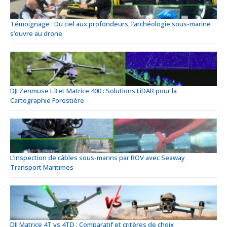
Témoignage : Du ciel aux profondeurs, l’archéologie sous-marine
s’ouvre au drone
DJI Zenmuse L3 et Matrice 400 : Solutions LiDAR pour la
Cartographie Forestière
L’inspection de câbles sous-marins par ROV avec Seaway
Transport Maritimes
DJI Matrice 4T vs 4TD : Comparatif et critères de choix