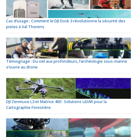
Cas d’usage : Comment le DJI Dock 3 révolutionne la sécurité des
pistes à Val Thorens
Témoignage : Du ciel aux profondeurs, l’archéologie sous-marine
s’ouvre au drone
DJI Zenmuse L3 et Matrice 400 : Solutions LiDAR pour la
Cartographie Forestière