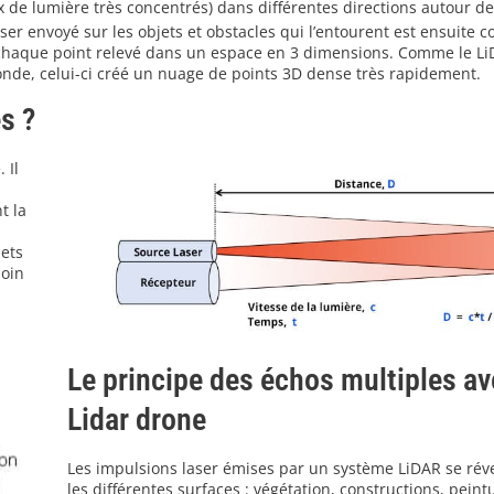
x de lumière très concentrés) dans différentes directions autour de
er envoyé sur les objets et obstacles qui l’entourent est ensuite c
er chaque point relevé dans un espace en 3 dimensions. Comme le Li
nde, celui-ci créé un nuage de points 3D dense très rapidement.
s ?
 Il
t la
jets
soin
Le principe des échos multiples av
Lidar drone
Les impulsions laser émises par un système LiDAR se rév
les différentes surfaces : végétation, constructions, peint