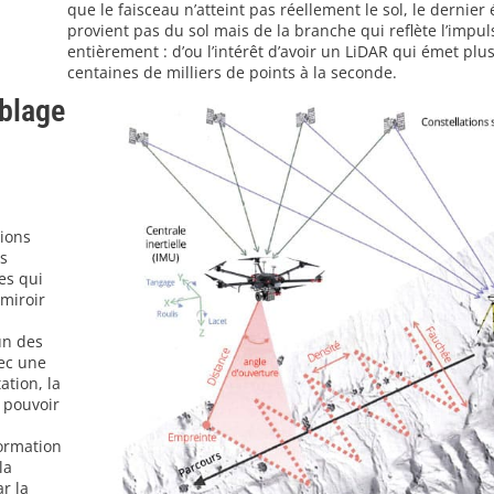
que le faisceau n’atteint pas réellement le sol, le dernier
provient pas du sol mais de la branche qui reflète l’impul
entièrement : d’ou l’intérêt d’avoir un LiDAR qui émet plu
centaines de milliers de points à la seconde.
blage
sions
us
es qui
miroir
un des
vec une
ation, la
 pouvoir
ormation
la
r la