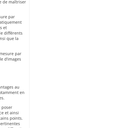
e de maîtriser
sure par
matiquement
s et
e différents
nsi que la
a mesure par
lle d’images
antages au
 notamment en
es.
t poser
ce et ainsi
ains points.
pertinentes