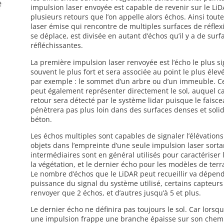
impulsion laser envoyée est capable de revenir sur le LiD
plusieurs retours que l’on appelle alors échos. Ainsi tout
laser émise qui rencontre de multiples surfaces de réflexi
se déplace, est divisée en autant d’échos qu’il y a de surf
réfléchissantes.
La première impulsion laser renvoyée est l’écho le plus sig
souvent le plus fort et sera associée au point le plus éle
par exemple : le sommet d’un arbre ou d’un immeuble. C
peut également représenter directement le sol, auquel c
retour sera détecté par le système lidar puisque le faisc
pénètrera pas plus loin dans des surfaces denses et sol
béton.
Les échos multiples sont capables de signaler l’élévation
objets dans l’empreinte d’une seule impulsion laser sorta
intermédiaires sont en général utilisés pour caractériser 
la végétation, et le dernier écho pour les modèles de ter
Le nombre d’échos que le LiDAR peut recueillir va dépend
puissance du signal du système utilisé, certains capteurs
renvoyer que 2 échos, et d’autres jusqu’à 5 et plus.
Le dernier écho ne définira pas toujours le sol. Car lors
une impulsion frappe une branche épaisse sur son chemin