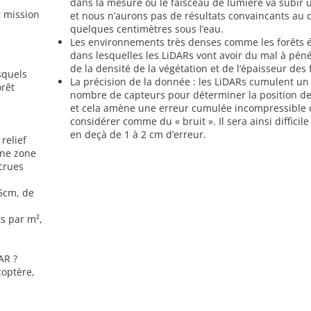
dans la mesure ou le faisceau de lumière va subir u
r mission
et nous n’aurons pas de résultats convaincants au 
quelques centimètres sous l’eau.
Les environnements très denses comme les forêts 
dans lesquelles les LiDARs vont avoir du mal à pén
de la densité de la végétation et de l’épaisseur des f
squels
La précision de la donnée : les LiDARs cumulent un
orêt
nombre de capteurs pour déterminer la position d
et cela amène une erreur cumulée incompressible q
considérer comme du « bruit ». Il sera ainsi diffici
en deçà de 1 à 2 cm d’erreur.
relief
une zone
 crues
 5cm, de
ts par m²,
AR ?
coptère,