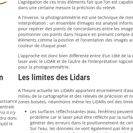
L’agrégation de ces trois éléments fait que l’on est capabl
dans une certaine mesure la précision du relevé.
A l’inverse, la photogrammétrie est une technique de me
interprétation ; un ensemble d’images est analysé infor
pour repérer des points de concordances entre les image
positionner ces points dans l’espace en prenant compte d
éléments comme la position et l’orientation des images ai
couleur de chaque pixel.
L’approche est donc bien différente entre d’un côté de l
laser avec le LiDAR et de l’autre de l’interprétation logicie
pour la photogrammétrie.
n
Les limites des Lidars
A l’heure actuelle les LiDARs apportent énormément d’av
milieu de la cartographie et des relevés de précision et
puissance
zones boisées, néanmoins même les LiDARs ont des limit
centrale
Les surfaces réfléchissantes (eau, fenêtres) peuven
si il n’y
problème car le laser peut être réfléchi par la surfa
udra donc
générer des erreurs dans le positionnement de cert
util le
Sur l’eau, les données ne vont également pas être 