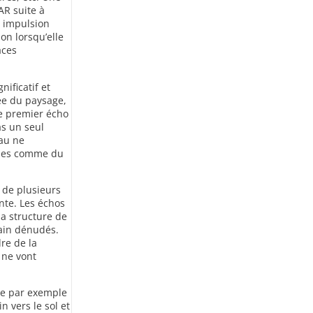
AR suite à
e impulsion
on lorsqu’elle
aces
nificatif et
vée du paysage,
e premier écho
as un seul
eau ne
ides comme du
s de plusieurs
nte. Les échos
la structure de
rain dénudés.
re de la
 ne vont
que par exemple
 vers le sol et