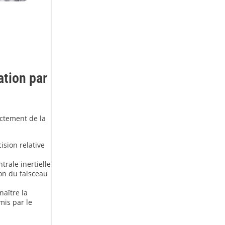
ation par
ectement de la
sion relative
trale inertielle
ion du faisceau
naître la
mis par le