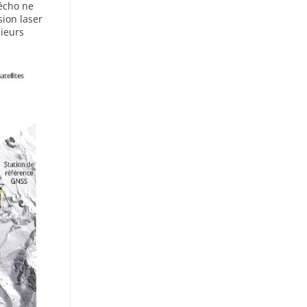
 écho ne
sion laser
sieurs