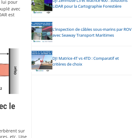
DJI Zenmuse L3 et Matrice 400 : Solutions
 lui pour
LiDAR pour la Cartographie Forestière
ouplé avec
DAR est
L’inspection de câbles sous-marins par ROV
avec Seaway Transport Maritimes
DJI Matrice 4T vs 4TD : Comparatif et
critères de choix
ec le
erbèrent sur
ures, etc. Une