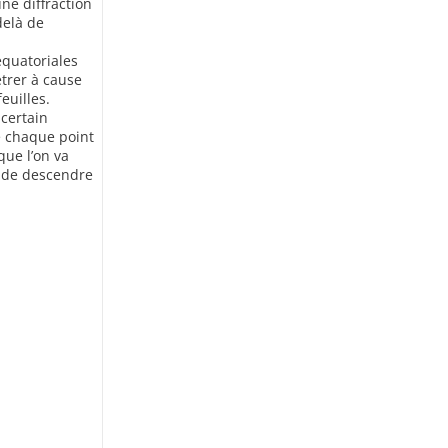
ne diffraction
delà de
équatoriales
étrer à cause
euilles.
 certain
e chaque point
ue l’on va
le de descendre