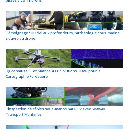
pistes à Val Thorens
Témoignage : Du ciel aux profondeurs, l’archéologie sous-marine
s’ouvre au drone
DJI Zenmuse L3 et Matrice 400 : Solutions LiDAR pour la
Cartographie Forestière
L’inspection de câbles sous-marins par ROV avec Seaway
Transport Maritimes