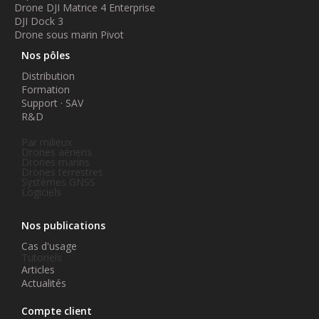
Drone DJI Matrice 4 Enterprise
DJI Dock 3
Drone sous marin Pivot
Nos pôles
Distribution
Formation
Support · SAV
R&D
Par milieux
Drones aériens
Drones marins
Drones terrestres
Systèmes GNSS
Logiciels
Nos publications
Cas d'usage
Tutoriels
Articles
Actualités
Compte client