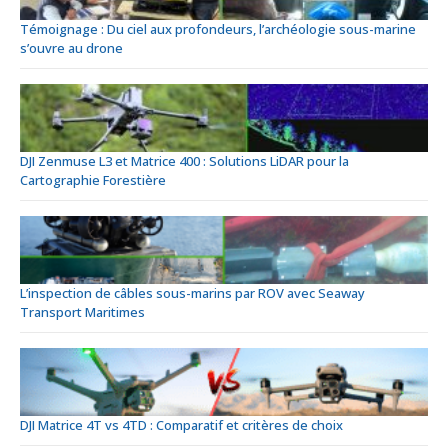
Témoignage : Du ciel aux profondeurs, l’archéologie sous-marine
s’ouvre au drone
DJI Zenmuse L3 et Matrice 400 : Solutions LiDAR pour la
Cartographie Forestière
L’inspection de câbles sous-marins par ROV avec Seaway
Transport Maritimes
DJI Matrice 4T vs 4TD : Comparatif et critères de choix