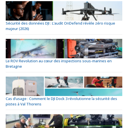
Sécurité des données DJI : L’audit OnDefend révèle zéro risque
majeur (2026)
Le ROV Revolution au cœur des inspections sous-marines en
Bretagne
Cas d’usage : Comment le DJI Dock 3 révolutionne la sécurité des
pistes à Val Thorens