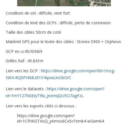
Condition de vol : difficile, vent fort
Condition de levé des GCPs : difficile, perte de connexion
Taille des cibles 50cm de coté
Matériel GPS pour le levée des cibles : Stonex S900 + Orpheon
GCP en cc45/IGN69
Grilles Raf : 45.841m
Lien vers les GCP :
https://drive.google.com/open?id=1msg-
NR4-RQ0PI4MUd1IY4qoixUnObOrC
Lien vers le datasets :
https://drive.google.com/open?
id=1mY127N0JVyT9lu_jezreqQU5Ci7agPzL
Lien vers les exports cités ci-dessous :
https://drive.google.com/open?
id=1CfHKGTXoQ_yKmos6Cx5cFemk4-wSwmk4