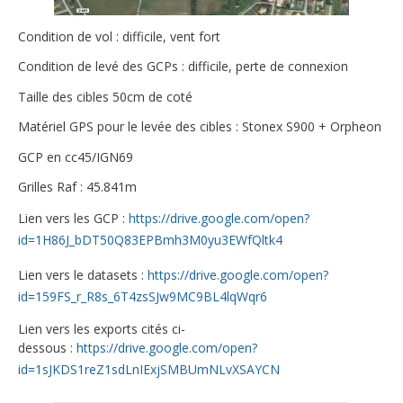
Condition de vol : difficile, vent fort
Condition de levé des GCPs : difficile, perte de connexion
Taille des cibles 50cm de coté
Matériel GPS pour le levée des cibles : Stonex S900 + Orpheon
GCP en cc45/IGN69
Grilles Raf : 45.841m
Lien vers les GCP :
https://drive.google.com/open?
id=1H86J_bDT50Q83EPBmh3M0yu3EWfQltk4
Lien vers le datasets :
https://drive.google.com/open?
id=159FS_r_R8s_6T4zsSJw9MC9BL4lqWqr6
Lien vers les exports cités ci-
dessous :
https://drive.google.com/open?
id=1sJKDS1reZ1sdLnIExjSMBUmNLvXSAYCN