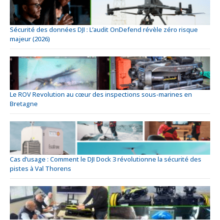
Sécurité des données DJI : L’audit OnDefend révèle zéro risque
majeur (2026)
Le ROV Revolution au cœur des inspections sous-marines en
Bretagne
Cas d’usage : Comment le DJI Dock 3 révolutionne la sécurité des
pistes à Val Thorens