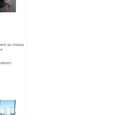
ment au niveau
es
rateurs