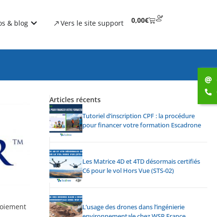
0,00
€
os & blog
Vers le site support
Articles récents
Tutoriel d’inscription CPF : la procédure
pour financer votre formation Escadrone
Les Matrice 4D et 4TD désormais certifiés
C6 pour le vol Hors Vue (STS-02)
loiement
L’usage des drones dans l’ingénierie
environnementale chez WSP France