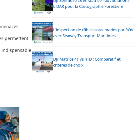
DJI Zenmuse L3 et Matrice 400 : Solutions
LiDAR pour la Cartographie Forestière
s menaces
L’inspection de câbles sous-marins par ROV
avec Seaway Transport Maritimes
res permettent
i indispensable
DJI Matrice 4T vs 4TD : Comparatif et
critères de choix