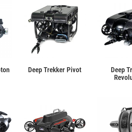
oton
Deep Trekker Pivot
Deep T
Revol