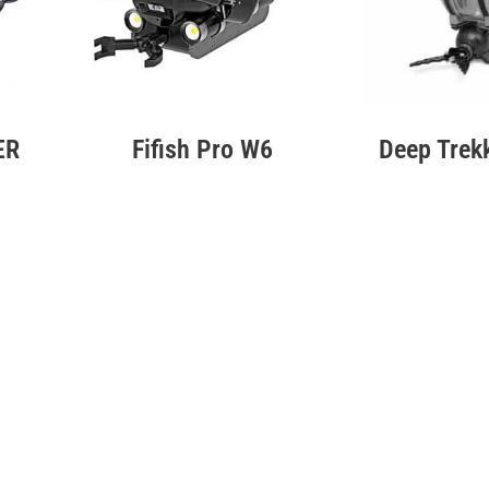
ER
Fifish Pro W6
Deep Trek