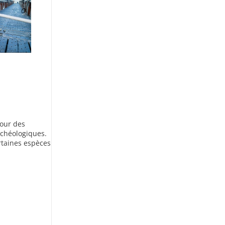
pour des
rchéologiques.
rtaines espèces