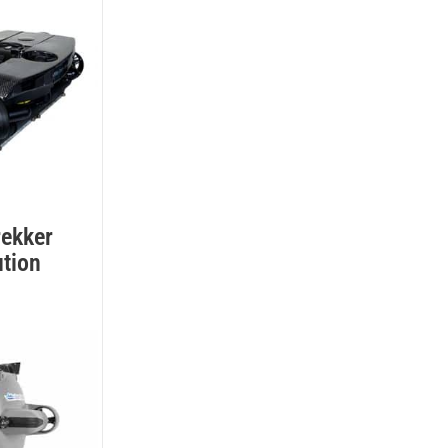
rekker
ution