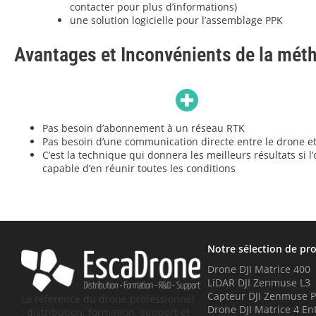
contacter pour plus d’informations)
une solution logicielle pour l’assemblage PPK
Avantages et Inconvénients de la mé
Pas besoin d’abonnement à un réseau RTK
Pas besoin d’une communication directe entre le drone et
C’est la technique qui donnera les meilleurs résultats si l’
capable d’en réunir toutes les conditions
Notre sélection de pr
Drone DJI Matrice 400
LiDAR DJI Zenmuse L3
Capteur DJI Zenmuse 
La référence du drone professionnel
Drone DJI Matrice 4 En
: distribution, formation, support et