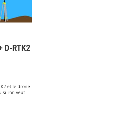
 + D-RTK2
TK2 et le drone
 si l’on veut