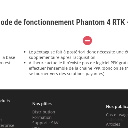
thode de fonctionnement Phantom 4 RTK
Le géotagg se fait à postériori donc nécessite une 
 la base
supplémentaire après l’acquisition
on est
A l’heure actuelle il n’existe pas de logiciel PPK grat
effectuer l’ensemble de la chaine PPK (donc on se t
se tourner vers des solutions payantes)
oduits
Nos pôles
Nos public
Distribution
Cas d'usag
Formation
Tutoriels
P1
Support · SAV
Articles
terprise