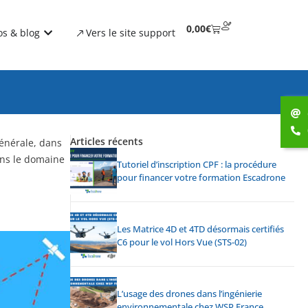
0,00
€
os & blog
Vers le site support
Articles récents
énérale, dans
ns le domaine
Tutoriel d’inscription CPF : la procédure
pour financer votre formation Escadrone
Les Matrice 4D et 4TD désormais certifiés
C6 pour le vol Hors Vue (STS-02)
L’usage des drones dans l’ingénierie
environnementale chez WSP France