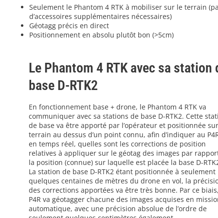
Seulement le Phantom 4 RTK à mobiliser sur le terrain (p
d’accessoires supplémentaires nécessaires)
Géotagg précis en direct
Positionnement en absolu plutôt bon (>5cm)
Le Phantom 4 RTK avec sa station 
base D-RTK2
En fonctionnement base + drone, le Phantom 4 RTK va
communiquer avec sa stations de base D-RTK2. Cette stat
de base va être apporté par l’opérateur et positionnée sur
terrain au dessus d’un point connu, afin d’indiquer au P4
en temps réel, quelles sont les corrections de position
relatives à appliquer sur le géotag des images par rappor
la position (connue) sur laquelle est placée la base D-RTK
La station de base D-RTK2 étant positionnée à seulement
quelques centaines de mètres du drone en vol, la précisi
des corrections apportées va être très bonne. Par ce biais,
P4R va géotagger chacune des images acquises en missio
automatique, avec une précision absolue de l’ordre de
seulement quelques centimètres également.