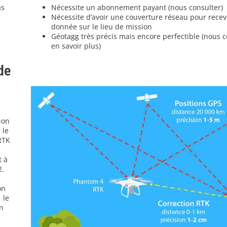
as
Nécessite un abonnement payant (nous consulter)
Nécessite d’avoir une couverture réseau pour recevo
donnée sur le lieu de mission
Géotagg très précis mais encore perfectible (nous 
en savoir plus)
de
ion
 le
RTK
t à
2.
on
 le
n