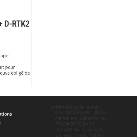
 + D-RTK2
étape
uit pour
rouve obligé de
Informations de contact
445B rue Lavoisier, 38330
ations
Montbonnot Saint-Martin
e
+33 (0)4 58 00 54 10
contact@escadrone.com
Lun.-ven. · 8h30 - 17h30