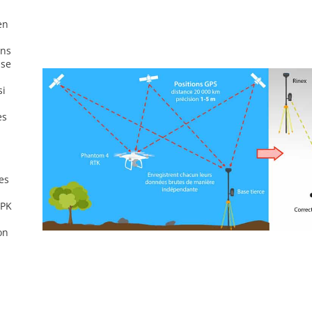
en
ons
ase
si
es
es
s
PPK
on