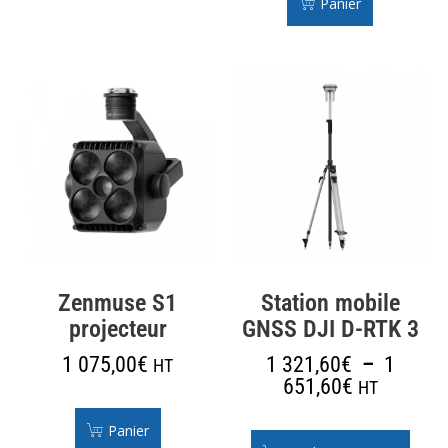
Panier
Zenmuse S1
Station mobile
projecteur
GNSS DJI D-RTK 3
1 075,00
€
1 321,60
€
–
1
HT
651,60
€
HT
Panier